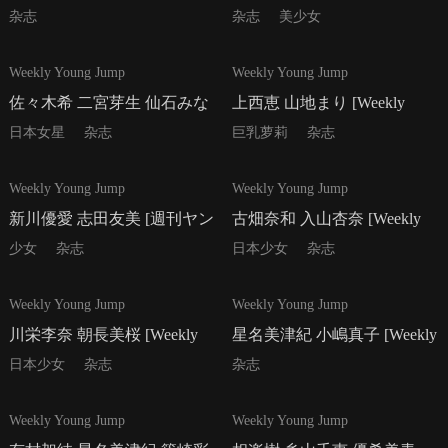
[Weekly Young Jump] 2013年
[Weekly Young Jump] 2013年
杂志
杂志
美少女
No.38 写真杂志
No.39 写真杂志
18P
14P
Weekly Young Jump
Weekly Young Jump
佐々木希 二宮芽生 仙石みな
上西恵 山地まり [Weekly
み [Weekly Young Jump] 2013
Young Jump] 2013年No.44 写
日本女星
杂志
巨乳萝莉
杂志
年No.40 写真杂志
真杂志
16P
13P
Weekly Young Jump
Weekly Young Jump
新川優愛 志田友美 [週刊ヤン
古畑奈和 入山杏奈 [Weekly
グジャンプ] 2013年No.45 写
Young Jump] 2013年No.46 写
少女
杂志
日本少女
杂志
真杂志
真杂志
12P
14P
Weekly Young Jump
Weekly Young Jump
川栄李奈 朝長美桜 [Weekly
星名美津紀 小嶋真子 [Weekly
Young Jump] 2013年No.47 写
Young Jump] 2013年No.48 写
日本少女
杂志
杂志
真杂志
真杂志
17P
16P
Weekly Young Jump
Weekly Young Jump