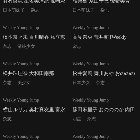
有村架純 星名美津紀 篠崎彩
相楽樹 糸山千恵 優希美青
奈 [Weekly Young Jump] 2013
[Weekly Young Jump] 2013年
日本萌妹子
杂志
日本萌妹子
杂志
年No.49 写真杂志
No.50 写真杂志
19P
14P
Weekly Young Jump
Weekly Young Jump
橋本奈々未 百川晴香 私立恵
高見奈央 荒井萌 [Weekly
比寿中学 [Weekly Young
Young Jump] 2013年No.52 写
杂志
清纯少女
杂志
Jump] 2013年No.51 写真杂志
真杂志
15P
17P
Weekly Young Jump
Weekly Young Jump
松井珠理奈 大和田南那
松井愛莉 舞川あや おののの
[Weekly Young Jump] 2014年
か [Weekly Young Jump] 2014
杂志
美少女
日本少女
杂志
No.01 写真杂志
年No.02 写真杂志
12P
27P
Weekly Young Jump
Weekly Young Jump
横山ルリカ 奥村真友里 富永
篠田麻里子 おのののか 内田
美杜 [Weekly Young Jump]
真礼 [週刊ヤングジャンプ]
杂志
明星
杂志
2014年No.03 写真杂志
2014年No.04-05写真杂志
25P
15P
Weekly Young Jump
Weekly Young Jump