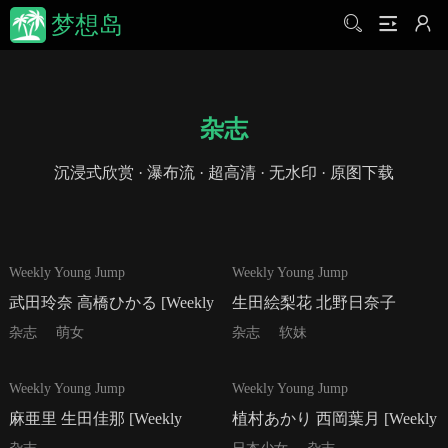
梦想岛
杂志
沉浸式欣赏 · 瀑布流 · 超高清 · 无水印 · 原图下载
21P
16P
Weekly Young Jump
Weekly Young Jump
武田玲奈 高橋ひかる [Weekly
生田絵梨花 北野日奈子
Young Jump] 2016年No.06-07
[Weekly Young Jump] 2016年
杂志
萌女
杂志
软妹
写真杂志
No.08 写真杂志
12P
13P
Weekly Young Jump
Weekly Young Jump
麻亜里 生田佳那 [Weekly
植村あかり 西岡葉月 [Weekly