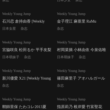
Young Jump 週刊ヤングジャ
Young Jump] 2016年No.10 写
杂志
日本少女
杂志
ンプ] 2016年No.09 写真杂志
真杂志
11P
17P
Weekly Young Jump
Weekly Young Jump
石川恋 倉持由香 [Weekly
金子理江 麻亜里 RaMu
Young Jump] 2016年No.11 写
[Weekly Young Jump] 2016年
日本女星
杂志
杂志
真杂志
No.12 写真杂志
18P
17P
Weekly Young Jump
Weekly Young Jump
宮脇咲良 松田るか 平手友梨
村岡菜摘 小林由依 今泉佑唯
奈 [Weekly Young Jump] 2016
河村美咲 [Weekly Young
日本萌妹子
杂志
日本萌妹子
杂志
年No.13 写真杂志
Jump] 2016年No.14 写真杂志
12P
19P
Weekly Young Jump
Weekly Young Jump
新川優愛 X21 [Weekly Young
篠田麻里子 アオハルガール
Jump] 2014年No.31 写真杂志
ズ 中条あやみ [Weekly Young
杂志
杂志
Jump] 2013年No.36-37 写真杂
13P
18P
Weekly Young Jump
Weekly Young Jump
志
鞘師里保 たわコレ2013夏
指原莉乃 根岸愛 竹富聖花